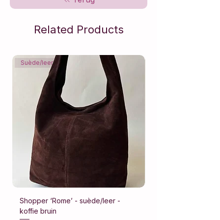
Related Products
Suède/leer
Suède/leer
Shopper ‘Rome’ - suède/leer -
Shopper ‘Rome’ - su
koffie bruin
donker bruin