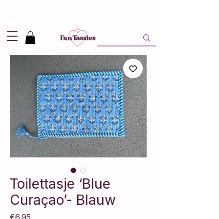
Shipping
2,95
in NL and
Free
above 50,-
Toilettasje ‘Blue
Curaçao’- Blauw
Price
€6.95