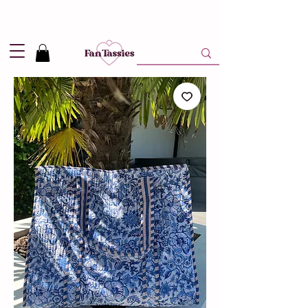
Shipping
2,95
in NL and
Free
above 50,-