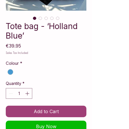
Tote bag - ‘Holland
Blue’
Price
€39.95
Sales Tax Included
Colour
*
Quantity
*
Add to Cart
Buy Now