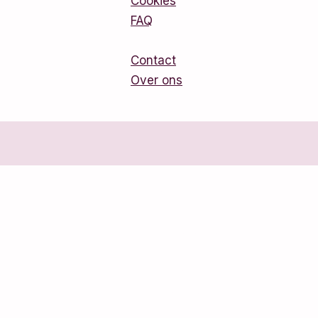
Cookies
FAQ
Contact
Over ons
Winkelen
Home
Alle producten
Tassen
Sieraden
Accessoires