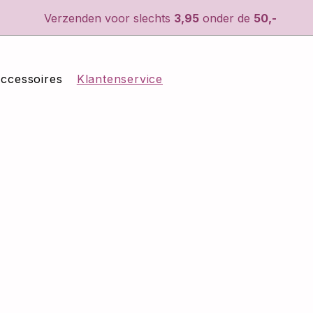
Verzenden voor slechts
3,95
onder de
50,-
ccessoires
Klantenservice