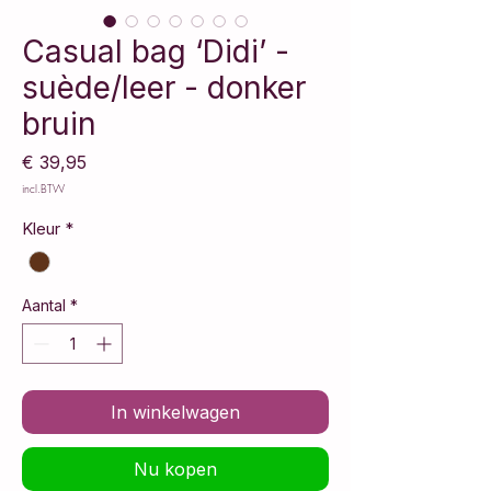
Casual bag ‘Didi’ -
suède/leer - donker
bruin
Prijs
€ 39,95
incl.BTW
Kleur
*
Aantal
*
In winkelwagen
Nu kopen