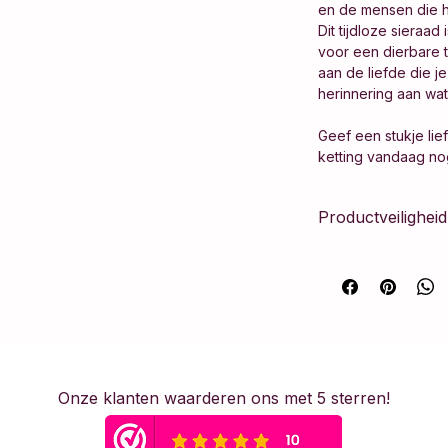
en de mensen die het
Dit tijdloze sieraad
voor een dierbare t
aan de liefde die je
herinnering aan wat 
Geef een stukje li
ketting vandaag no
Productveilighe
Dit artikel voldoe
Verordening Product
vervaardigd volgen
de nodige fabrikant
consument te waar
Veiligheidswaars
Onze klanten waarderen ons met 5 sterren!
Dit sieraad is met 
onderdelen. Vanwege
niet geschikt voor