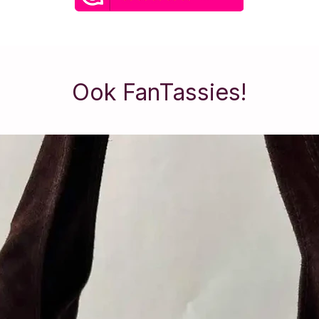
adviseren om siera
slapen en sporten 
irritatie te voorkom
Materiaal: Stainless 
Ook FanTassies!