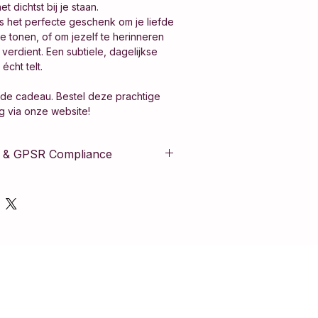
 dichtst bij je staan.
 is het perfecte geschenk om je liefde
e tonen, of om jezelf te herinneren
 verdient. Een subtiele, dagelijkse
écht telt.
efde cadeau. Bestel deze prachtige
g via onze website!
id & GPSR Compliance
t aan de Europese Algemene
veiligheid (GPSR). Het product is
s strikte veiligheidsnormen en bevat
informatie om de veiligheid van de
borgen.
chuwing & Gebruiksadvies:
zorg vervaardigd maar bevat kleine
 verstikkingsgevaar is het artikel
 kinderen onder de 36 maanden. Wij