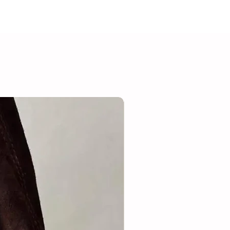
den af te doen tijdens het douchen,
om de kwaliteit te behouden en
en.
Steel.
Suède/leer