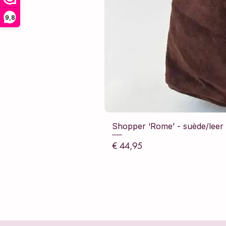
9,8
Shopper ‘Rome’ - suède/leer -
Prijs
€ 44,95
incl.BTW