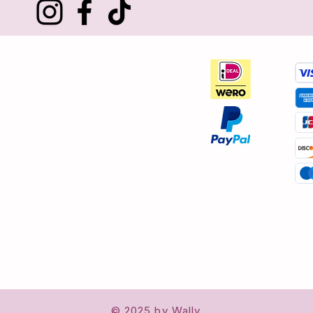
Klantenservice
Over ons
Contact
Verzenden en retourneren
Algemene voorwaarden
Privacybeleid
Klachtenregeling
Reviews
Cookies
FAQ
© 2025 by Wally