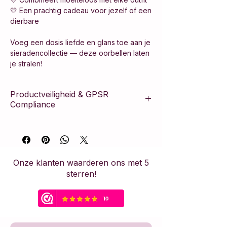
💛 Een prachtig cadeau voor jezelf of een
dierbare
Voeg een dosis liefde en glans toe aan je
sieradencollectie — deze oorbellen laten
je stralen!
Productveiligheid & GPSR
Compliance
Dit artikel voldoet aan de Europese
Algemene Verordening Productveiligheid
(GPSR). Het product is vervaardigd
volgens strikte veiligheidsnormen en
Onze klanten waarderen ons met 5
bevat de nodige fabrikantinformatie om
sterren!
de veiligheid van de consument te
waarborgen.
Veiligheidswaarschuwing &
Gebruiksadvies: