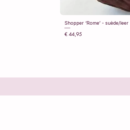
Shopper ‘Rome’ - suède/leer -
Prijs
€ 44,95
incl.BTW
Winkelen
Home
Alle producten