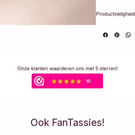
Productveilighe
Dit artikel voldoe
Verordening Product
vervaardigd volgen
de nodige fabrikant
consument te waar
Veiligheidswaars
Onze klanten waarderen ons met 5 sterren!
Dit sieraad is met 
onderdelen. Vanwege
niet geschikt voor
adviseren om siera
slapen en sporten 
irritatie te voorkom
Materiaal: Stainless 
Ook FanTassies!