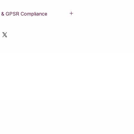
id & GPSR Compliance
t aan de Europese Algemene
veiligheid (GPSR). Het product is
s strikte veiligheidsnormen en bevat
informatie om de veiligheid van de
borgen.
chuwing & Gebruiksadvies:
zorg vervaardigd maar bevat kleine
 verstikkingsgevaar is het artikel
 kinderen onder de 36 maanden. Wij
den af te doen tijdens het douchen,
om de kwaliteit te behouden en
en.
Steel.