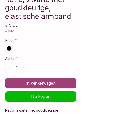
goudkleurige,
elastische armband
Prijs
€ 5,95
incl.BTW
Kleur
*
Aantal
*
In winkelwagen
Nu kopen
Retro, zwarte met goudkleurige,