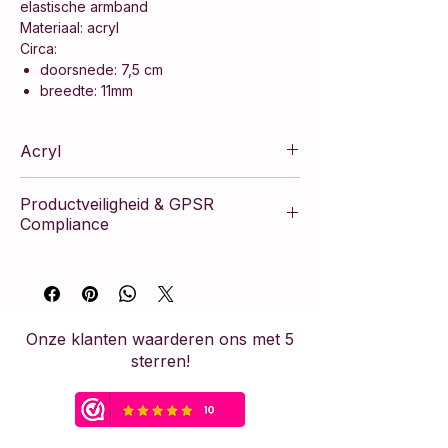
elastische armband
Materiaal: acryl
Circa:
doorsnede: 7,5 cm
breedte: 11mm
Acryl
Productveiligheid & GPSR
Compliance
Dit artikel voldoet aan de Europese
Algemene Verordening Productveiligheid
(GPSR). Het product is vervaardigd
volgens strikte veiligheidsnormen en
Onze klanten waarderen ons met 5
bevat de nodige fabrikantinformatie om
sterren!
de veiligheid van de consument te
waarborgen.
Veiligheidswaarschuwing &