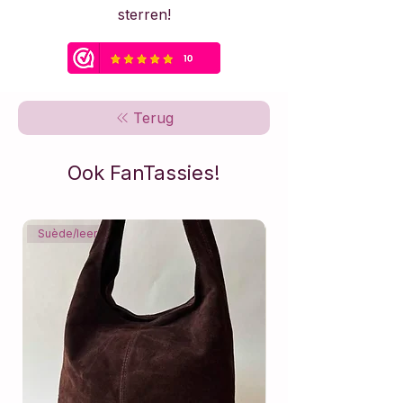
sterren!
Terug
Ook FanTassies!
Suède/leer
Suède/leer