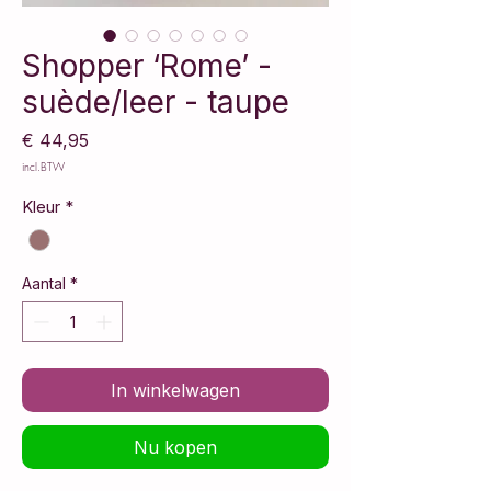
Shopper ‘Rome’ -
suède/leer - taupe
Prijs
€ 44,95
incl.BTW
Kleur
*
Aantal
*
In winkelwagen
Nu kopen