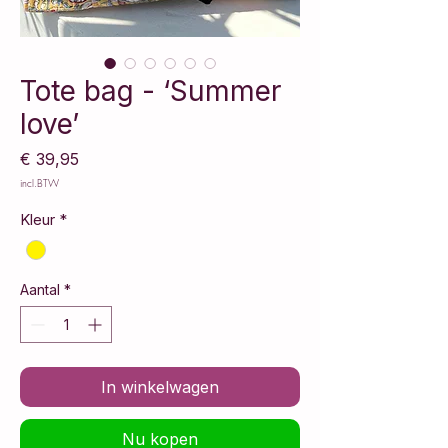
Tote bag - ‘Summer
love’
Prijs
€ 39,95
incl.BTW
Kleur
*
Aantal
*
In winkelwagen
Nu kopen