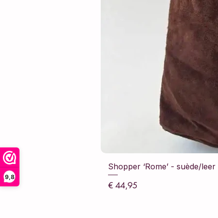
Shopper ‘Rome’ - suède/leer -
9,8
Prijs
€ 44,95
incl.BTW