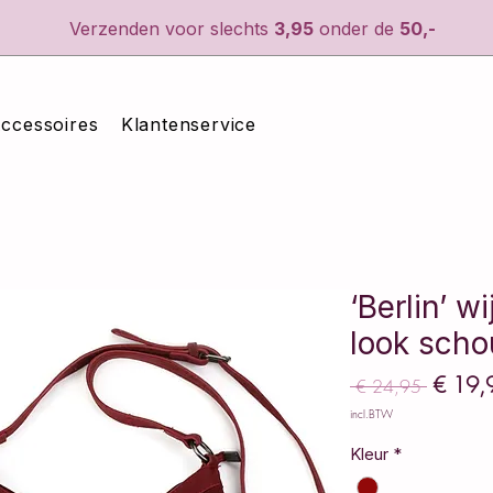
Verzenden voor slechts
3,95
onder de
50,-
ccessoires
Klantenservice
‘Berlin’ w
look scho
€ 19,
 € 24,95 
Normal
prijs
incl.BTW
Kleur
*