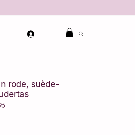
ijn rode, suède-
udertas
95
Verkoopprijs
e