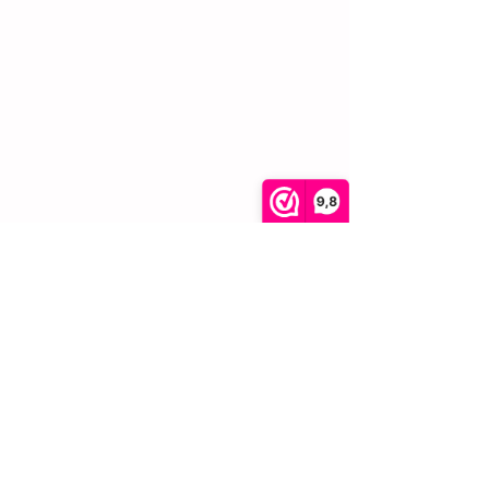
Tassen
Verzenden en
Sieraden
retourneren
Accessoires
Algemene
voorwaarden
Privacybeleid
Klachtenregeling
Reviews
9,8
Cookies
FAQ