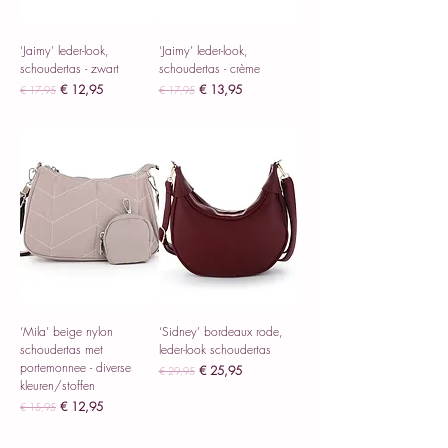
‘Jaimy’ leder-look,
‘Jaimy’ leder-look,
schoudertas - zwart
schoudertas - crème
Normale prijs
Verkoopprijs
Normale prijs
Verkoopprijs
€ 12,95
€ 13,95
€ 17,95
€ 17,95
incl.BTW
incl.BTW
‘Mila’ beige nylon
‘Sidney’ bordeaux rode,
schoudertas met
leder-look schoudertas
portemonnee - diverse
Normale prijs
Verkoopprijs
€ 25,95
€ 29,95
kleuren/stoffen
incl.BTW
Normale prijs
Verkoopprijs
€ 12,95
€ 15,95
incl.BTW