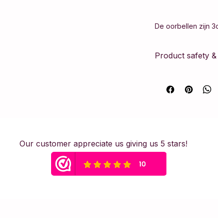
De oorbellen zijn 3
Product safety 
Dit artikel voldoe
Verordening Product
vervaardigd volgen
de nodige fabrikant
consument te waar
Veiligheidswaars
Our customer appreciate us giving us 5 stars!
Dit sieraad is met 
onderdelen. Vanwege
niet geschikt voor
adviseren om siera
slapen en sporten 
irritatie te voorkom
Materiaal: Stainless 