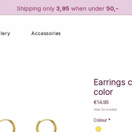
Shipping only
3
,95
when under
50,-
lery
Accessories
Earrings 
color
Price
€14.95
Sales Tax Included
Colour
*