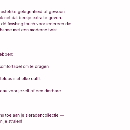
eestelijke gelegenheid of gewoon
ok net dat beetje extra te geven.
 dé finishing touch voor iedereen die
 charme met een moderne twist.
hebben:
 comfortabel om te dragen
eloos met elke outfit
eau voor jezelf of een dierbare
ns toe aan je sieradencollectie —
 je stralen!