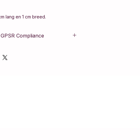
cm lang en 1 cm breed.
& GPSR Compliance
t aan de Europese Algemene
veiligheid (GPSR). Het product is
s strikte veiligheidsnormen en bevat
informatie om de veiligheid van de
borgen.
chuwing & Gebruiksadvies:
zorg vervaardigd maar bevat kleine
 verstikkingsgevaar is het artikel
 kinderen onder de 36 maanden. Wij
den af te doen tijdens het douchen,
om de kwaliteit te behouden en
en.
Steel.