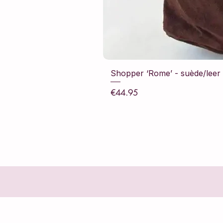
Shopper ‘Rome’ - suède/leer -
Price
€44.95
Sales Tax Included
Shopping