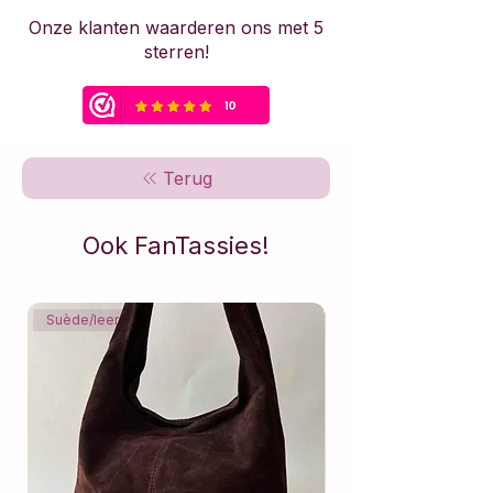
Onze klanten waarderen ons met 5
sterren!
Terug
Ook FanTassies!
Suède/leer
Suède/leer