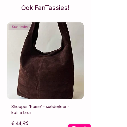
Ook FanTassies!
Suède/leer
Suède/leer
Shopper ‘Rome’ - suède/leer -
Shopper ‘Rome’ - su
koffie bruin
donker bruin
Prijs
Prijs
€ 44,95
€ 44,95