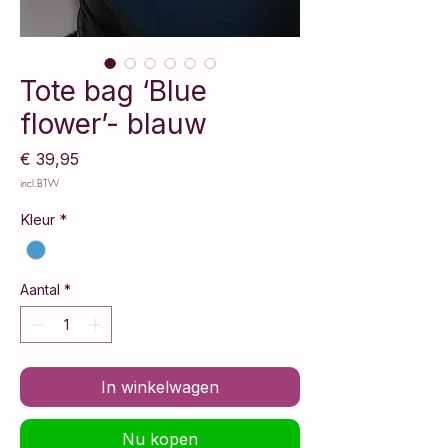
Tote bag ‘Blue
flower’- blauw
Prijs
€ 39,95
incl.BTW
Kleur
*
Aantal
*
In winkelwagen
Nu kopen