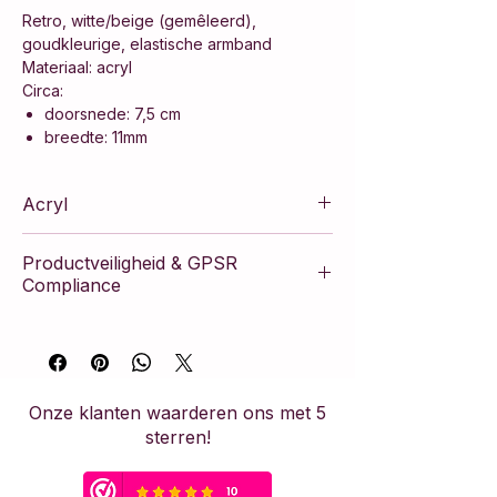
Retro, witte/beige (gemêleerd),
goudkleurige, elastische armband
Materiaal: acryl
Circa:
doorsnede: 7,5 cm
breedte: 11mm
Acryl
Productveiligheid & GPSR
Compliance
Dit artikel voldoet aan de Europese
Algemene Verordening Productveiligheid
(GPSR). Het product is vervaardigd
volgens strikte veiligheidsnormen en
Onze klanten waarderen ons met 5
bevat de nodige fabrikantinformatie om
sterren!
de veiligheid van de consument te
waarborgen.