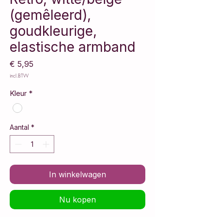
(gemêleerd),
goudkleurige,
elastische armband
Prijs
€ 5,95
incl.BTW
Kleur
*
Aantal
*
In winkelwagen
Nu kopen